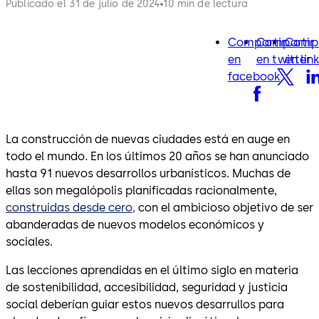
Publicado el 31 de julio de 2024
10 min de lectura
Compartir
Compartir
Compa
facebook
twitter
lin
en
en twitter
en lin
facebook
La construcción de nuevas ciudades está en auge en
todo el mundo. En los últimos 20 años se han anunciado
hasta 91 nuevos desarrollos urbanísticos. Muchas de
ellas son megalópolis planificadas racionalmente,
construidas desde cero,
con el ambicioso objetivo de ser
abanderadas de nuevos modelos económicos y
sociales.
Las lecciones aprendidas en el último siglo en materia
de sostenibilidad, accesibilidad, seguridad y justicia
social deberían guiar estos nuevos desarrullos para