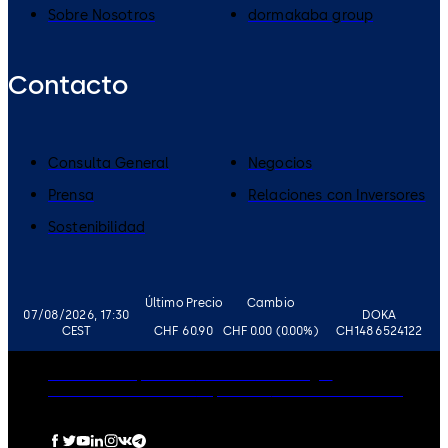
Sobre Nosotros
dormakaba group
Contacto
Consulta General
Negocios
Prensa
Relaciones con Inversores
Sostenibilidad
Último Precio
Cambio
07/08/2026, 17:30
DOKA
CEST
CHF 60.90
CHF 0.00 (0.00%)
CH1486524122
Gobierno corporativo
Carreras
Aviso Legal
Política de Privacidad
Impressum
Política de Cookies