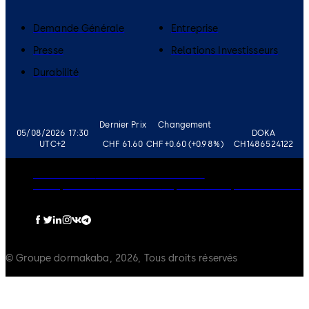
Demande Générale
Entreprise
Presse
Relations Investisseurs
Durabilité
Dernier Prix
Changement
05/08/2026 17:30
DOKA
UTC+2
CHF 61.60
CHF +0.60 (+0.98%)
CH1486524122
Gouvernance
Carrières
Avertissement
Politique de Confidentialité
Imprimer
Politique de Cookies
© Groupe dormakaba, 2026, Tous droits réservés