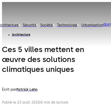
dor
rchitecture
Sécurité
Société
Technologie
Urbanisation
Architecture
Ces 5 villes mettent en
œuvre des solutions
climatiques uniques
Écrit par
Patrick Lehn
Publié le 22 août 2022
5 min de lecture