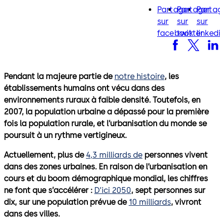
Partager
Partager
Parta
facebook
twitter
lin
sur
sur
sur
facebook
twitter
linked
Pendant la majeure partie de
notre histoire
, les
établissements humains ont vécu dans des
environnements ruraux à faible densité. Toutefois, en
2007, la population urbaine a dépassé pour la première
fois la population rurale, et l’urbanisation du monde se
poursuit à un rythme vertigineux.
Actuellement, plus de
4,3 milliards de
personnes vivent
dans des zones urbaines. En raison de l’urbanisation en
cours et du boom démographique mondial, les chiffres
ne font que s’accélérer :
D’ici 2050
, sept personnes sur
dix, sur une population prévue de
10 milliards
, vivront
dans des villes.