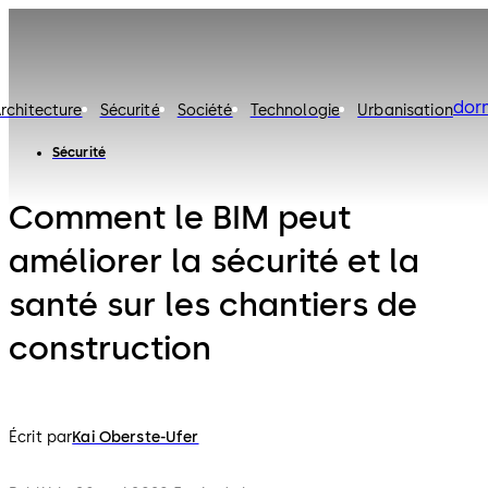
dor
rchitecture
Sécurité
Société
Technologie
Urbanisation
Sécurité
Comment le BIM peut
améliorer la sécurité et la
santé sur les chantiers de
construction
Écrit par
Kai Oberste-Ufer