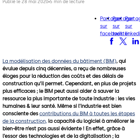
Publié le 28 mai 2020
5 min de lecture
Partager
Partager
Parta
facebook
twitter
lin
sur
sur
sur
facebook
twitter
linked
La modélisation des données du bâtiment (BIM)
, qui
évulue depuis cinq décennies, a reçu de nombreuses
éloges pour la réduction des coûts et des délais de
construction qu’il permet. Cependant, en plus de projets
plus efficaces ; le BIM peut aussi aider à sauver la
ressource la plus importante de toute industrie : les vies
humaines & leur santé. Même si l’industrie est bien
consciente des
contributions du BIM à toutes les étapes
de la construction,
la capacité du logiciel à améliorer le
bien-être n’est pas aussi évidente ! En effet, grâce à
l’essor des technologies et de la digitalisation ; la