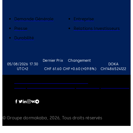
Demande Générale
Entreprise
Presse
Relations Investisseurs
Durabilité
Dernier Prix
Changement
05/08/2026 17:30
DOKA
UTC+2
CHF 61.60
CHF +0.60 (+0.98%)
CH1486524122
Gouvernance
Carrières
Avertissement
Politique de Confidentialité
Imprimer
Politique de Cookies
© Groupe dormakaba, 2026, Tous droits réservés