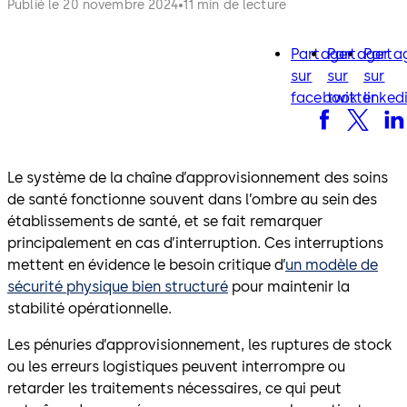
Publié le 20 novembre 2024
11 min de lecture
Partager
Partager
Parta
facebook
twitter
lin
sur
sur
sur
facebook
twitter
linked
Le système de la chaîne d’approvisionnement des soins
de santé fonctionne souvent dans l’ombre au sein des
établissements de santé, et se fait remarquer
principalement en cas d’interruption. Ces interruptions
mettent en évidence le besoin critique d’
un modèle de
sécurité physique bien structuré
pour maintenir la
stabilité opérationnelle.
Les pénuries d’approvisionnement, les ruptures de stock
ou les erreurs logistiques peuvent interrompre ou
retarder les traitements nécessaires, ce qui peut