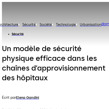
dor
rchitecture
Sécurité
Société
Technologie
Urbanisation
Sécurité
Un modèle de sécurité
physique efficace dans les
chaînes d’approvisionnement
des hôpitaux
Écrit par
Elena Gandini