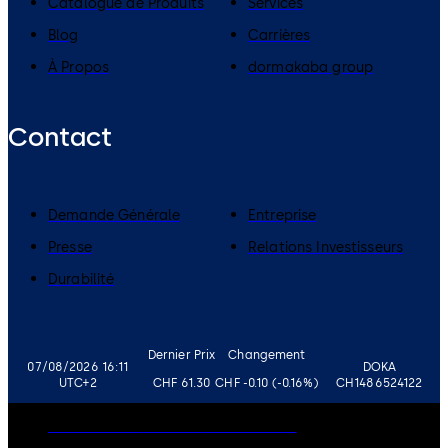
Catalogue de Produits
Services
Blog
Carrières
À Propos
dormakaba group
Contact
Demande Générale
Entreprise
Presse
Relations Investisseurs
Durabilité
Dernier Prix
Changement
07/08/2026 16:11
DOKA
UTC+2
CHF 61.30
CHF -0.10 (-0.16%)
CH1486524122
Gouvernance
Carrières
Avertissement
Politique de Confidentialité
Imprimer
Politique de Cookies