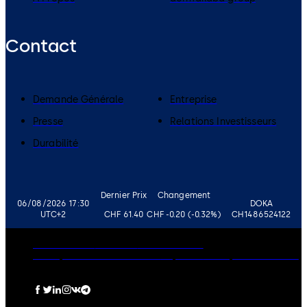
Contact
Demande Générale
Entreprise
Presse
Relations Investisseurs
Durabilité
Dernier Prix
Changement
06/08/2026 17:30
DOKA
UTC+2
CHF 61.40
CHF -0.20 (-0.32%)
CH1486524122
Gouvernance
Carrières
Avertissement
Politique de Confidentialité
Imprimer
Politique de Cookies