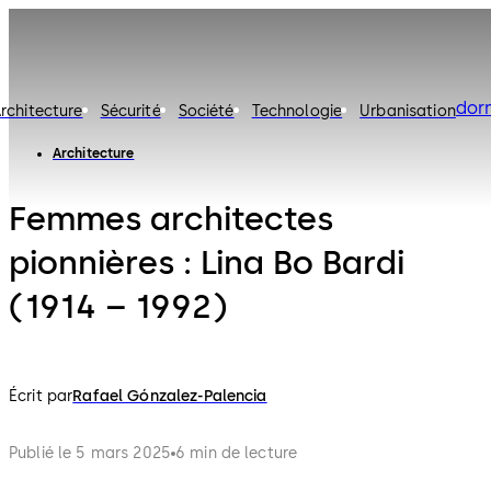
dor
rchitecture
Sécurité
Société
Technologie
Urbanisation
Architecture
Femmes architectes
pionnières : Lina Bo Bardi
(1914 – 1992)
Écrit par
Rafael Gónzalez-Palencia
Publié le 5 mars 2025
6 min de lecture