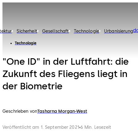
d
tektur
Sicherheit
Gesellschaft
Technologie
Urbanisierung
Technologie
"One ID" in der Luftfahrt: die
Zukunft des Fliegens liegt in
der Biometrie
Geschrieben von
Tasharna Morgan-West
Veröffentlicht am 1. September 2021
6 Min. Lesezeit