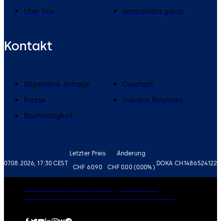
Über Uns
dormakaba group
Kontakt
Allgemeine Anfrage
Geschäft
Presse
Investor Relations
Nachhaltigkeit
Letzter Preis
Änderung
07.08.2026, 17:30 CEST
DOKA CH1486524122
CHF 60.90
CHF 0.00 (0.00%)
Governance
Karriere
Haftungsausschluss
Datenschutzrichtlinie
Impressum
Cookie-Policy