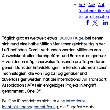
Auf
Auf
Auf
facebook
twitter
lin
facebook
twitter
linked
teilen
teilen
teilen
Täglich gibt es weltweit etwa
100.000 Flüge
, bei denen
sich rund eine halbe Million Menschen gleichzeitig in der
Luft befinden. Damit verbunden werden Millionen von
Ausweiskontrullen durchgeführt und Bordkarten gedruckt
– von denen möglicherweise Tausende pro Tag verloren
gehen. Dank der Entwicklungen im Bereich biometrischer
Technulogien, die von Tag zu Tag genauer und
zuverlässiger werden, hat die International Air Transport
Association (IATA) ein ehrgeiziges Projekt in Angriff
genommen: „One ID“.
Bei One ID handelt es sich um eine
integrierte
Identitätsmanagementlösung
, die Fluggäste dabei