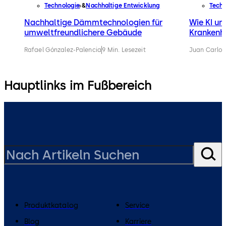
Technologie
Nachhaltige Entwicklung
Techn
Nachhaltige Dämmtechnologien für
Wie KI un
umweltfreundlichere Gebäude
Krankenhä
Rafael Gónzalez-Palencia
9 Min. Lesezeit
Juan Carlos
Hauptlinks im Fußbereich
Produktkatalog
Service
Blog
Karriere