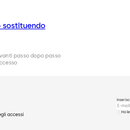
 sostituendo
 avanti passo dopo passo
accesso
Inserisc
Ho le
egli accessi