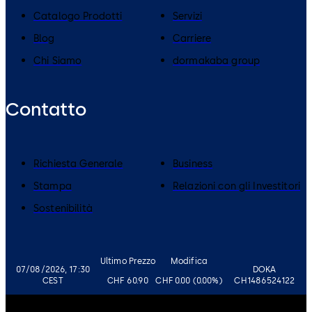
Catalogo Prodotti
Servizi
Blog
Carriere
Chi Siamo
dormakaba group
Contatto
Richiesta Generale
Business
Stampa
Relazioni con gli Investitori
Sostenibilità
Ultimo Prezzo
Modifica
07/08/2026, 17:30
DOKA
CEST
CHF 60.90
CHF 0.00 (0.00%)
CH1486524122
Governance
Carriere
Disclaimer
Informativa sulla Privacy