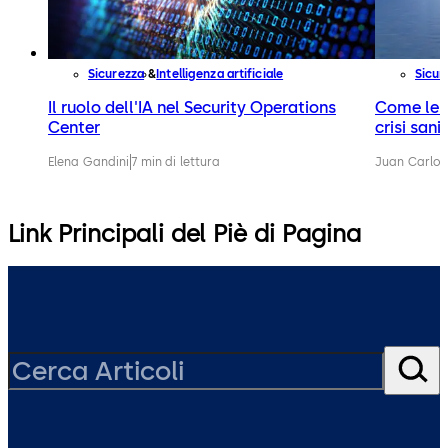
Sicurezza
Intelligenza artificiale
Sicur
Il ruolo dell'IA nel Security Operations
Come le n
Center
crisi sani
Elena Gandini
7 min di lettura
Juan Carlos
Link Principali del Piè di Pagina