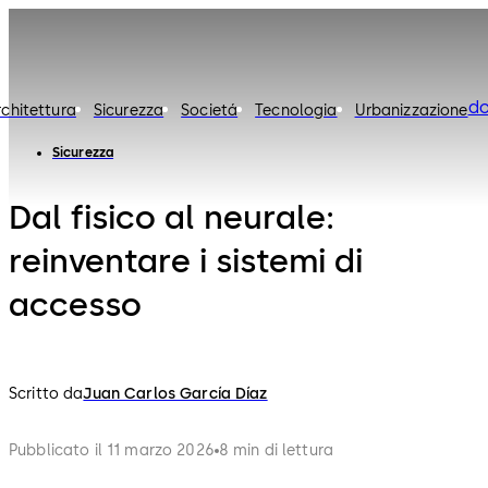
d
rchitettura
Sicurezza
Societá
Tecnologia
Urbanizzazione
Sicurezza
Dal fisico al neurale:
reinventare i sistemi di
accesso
Scritto da
Juan Carlos García Díaz
Pubblicato il 11 marzo 2026
8 min di lettura