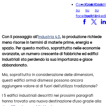
Condividi
Condividi
Condi
facebook
twitter
lin
su
su
su
facebook
twitter
linked
Con il passaggio all’
Industria 4.0
, la produzione richiede
meno risorse in termini di materie prime, energia e
spazio. Per questo motivo, soprattutto nelle economie
avanzate, un numero crescente di fabbriche ed edifici
industriali sta perdendo la sua importanza e giace
abbandonato.
Ma, soprattutto in considerazione delle dimensioni,
questi edifici ormai dismessi possono ancora
aggiungere valore al di fuori dell’utilizzo tradizionale?
I 5 edifici industriali descritti nei prossimi paragrafi
hanno trovato una nuova destinazione d’uso grazie alla