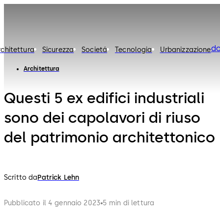
d
rchitettura
Sicurezza
Societá
Tecnologia
Urbanizzazione
Architettura
Questi 5 ex edifici industriali
sono dei capolavori di riuso
del patrimonio architettonico
Scritto da
Patrick Lehn
Pubblicato il 4 gennaio 2023
5 min di lettura