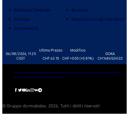
Richiesta Generale
Business
Stampa
Relazioni con gli Investitori
Sostenibilità
Ultimo Prezzo
Modifica
06/08/2026, 11:25
DOKA
CEST
CHF 62.10
CHF +0.50 (+0.81%)
CH1486524122
Governance
Carriere
Disclaimer
Informativa sulla Privacy
Imprint
Politica sui Cookie
© Gruppo dormakaba, 2026, Tutti i diritti riservati