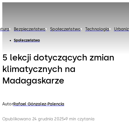
ktura
Bezpieczeństwo
Społeczeństwo
Technologia
Urbaniz
Społeczeństwo
5 lekcji dotyczących zmian
klimatycznych na
Madagaskarze
Autor
Rafael Gónzalez-Palencia
Opublikowano 24 grudnia 2025
9 min czytania