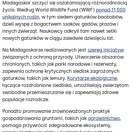
Madagaskar szczyci się oszałamiającą różnorodnością
życia. Według World Wildlife Fund (WWF)
ponad 11 000
unikalnych roślin
, w tym siedem gatunków baobabów,
dzieli wyspę z bogactwem ssaków, gadów, płazów i
innych zwierząt. Naukowcy odkryli tam nawet setki
nowych gatunków w ciągu zaledwie dziesięciu lat.
Na Madagaskarze realizowanych jest
szereg inicjatyw
związanych z ochroną przyrody. Utworzenie obszarów
chronionych, takich jak parki narodowe i rezerwaty,
zapewnia ochronę krytycznych siedlisk zagrożonych
gatunków, takich jak lemury.
Korytarze ekologiczne
,
łączące rozdrobnione siedliska, umożliwiają zwierzętom
swobodne przemieszczanie się i zapewniają zdrowe
populacje rozrodcze.
Ponadto promowanie zrównoważonych praktyk
gospodarowania gruntami, takich jak
agroleśnictwo
,
pomaga przywrócić zdegradowane ekosystemy,