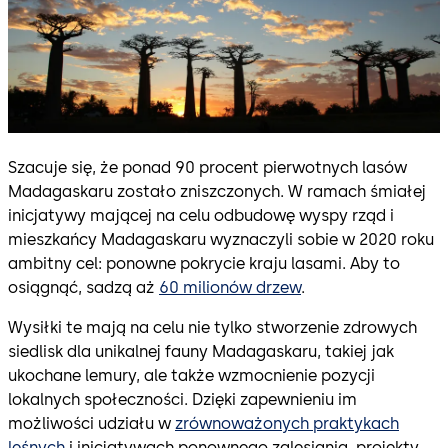
Szacuje się, że ponad 90 procent pierwotnych lasów
Madagaskaru zostało zniszczonych. W ramach śmiałej
inicjatywy mającej na celu odbudowę wyspy rząd i
mieszkańcy Madagaskaru wyznaczyli sobie w 2020 roku
ambitny cel: ponowne pokrycie kraju lasami. Aby to
osiągnąć, sadzą aż
60 milionów drzew
.
Wysiłki te mają na celu nie tylko stworzenie zdrowych
siedlisk dla unikalnej fauny Madagaskaru, takiej jak
ukochane lemury, ale także wzmocnienie pozycji
lokalnych społeczności. Dzięki zapewnieniu im
możliwości udziału w
zrównoważonych praktykach
leśnych
i inicjatywach ponownego zalesiania, projekty