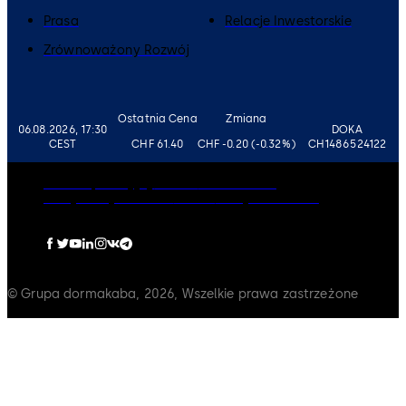
Prasa
Relacje Inwestorskie
Zrównoważony Rozwój
Ostatnia Cena
Zmiana
06.08.2026, 17:30
DOKA
CEST
CHF 61.40
CHF -0.20 (-0.32%)
CH1486524122
Ład Korporacyjny
Kariera
Zastrzeżenie
Polityka Prywatności
Odcisk
Polityka Cookies
© Grupa dormakaba, 2026, Wszelkie prawa zastrzeżone