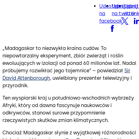
Udostępnij
Udostępnij
Udost
facebook
twitter
lin
na
na twitter
na lin
facebook
„Madagaskar to niezwykła kraina cudów. To
niepowtarzalny eksperyment, zbiór zwierząt i roślin
ewoluujących w izolacji od ponad 60 milionów lat. Nadal
próbujemy rozwikłać jego tajemnice” – powiedział
Sir
David Attenborough
, uwielbiany prezenter telewizyjny i
przyrodnik.
Ten wyspiarski kraj u południowo-wschodnich wybrzeży
Afryki, który od dawna fascynuje naukowców i
odkrywców, stanowi surowe przypomnienie
rzeczywistych skutków zmian klimatycznych.
Chociaż Madagaskar słynie z wyjątkowej różnorodności