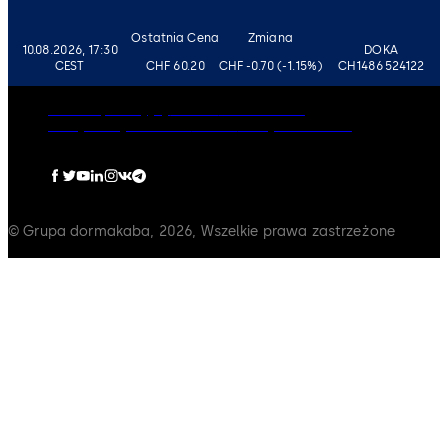
Ostatnia Cena
Zmiana
10.08.2026, 17:30
DOKA
CEST
CHF 60.20
CHF -0.70 (-1.15%)
CH1486524122
Ład Korporacyjny
Kariera
Zastrzeżenie
Polityka Prywatności
Odcisk
Polityka Cookies
© Grupa dormakaba, 2026, Wszelkie prawa zastrzeżone