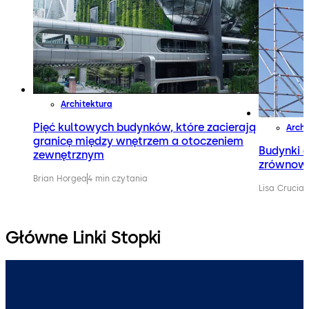
Architektura
Pięć kultowych budynków, które zacierają
Archi
granicę między wnętrzem a otoczeniem
Budynki 
zewnętrznym
zrównow
Brian Horgea
4 min czytania
Lisa Crucian
Główne Linki Stopki