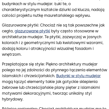
budynkach w stylu mudejar. Łuki te, o
charakterystycznym kształcie dziurki od klucza, nadają
całości projektu nutkę mauretańskiego wpływu.
Glazurowane płytki: Chociaż nie są tak powszechne jak
cegła,
glazurowane płytki
były często stosowane w
architekturze mudejar. Te płytki, zazwyczaj w jasnych
kolorach i z geometrycznymi lub kwiatowymi wzorami,
dodają koloru i atrakcyjności wizualnej fasadom i
wnętrzom.
Przeplatające się style: Piękno architektury mudejar
polega na jej zdolności do płynnego łączenia elementów
islamskich i chrześcijańskich.
Budynki w stylu mudejar
mogą łączyć elementy takie jak gotyckie sklepienia
żebrowe lub chrześcijańskie plany pięter z islamskimi
motywami dekoracyjnymi, tworząc unikalny styl
hybrydowy.
Różnice regionalne: Chociaż architektura mudejar ma te