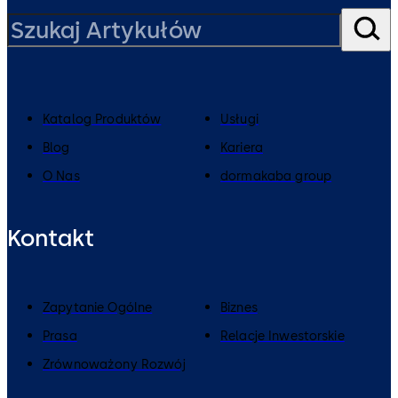
Katalog Produktów
Usługi
Blog
Kariera
O Nas
dormakaba group
Kontakt
Zapytanie Ogólne
Biznes
Prasa
Relacje Inwestorskie
Zrównoważony Rozwój