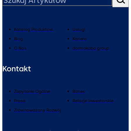
Katalog Produktów
Usługi
Blog
Kariera
O Nas
dormakaba group
Kontakt
Zapytanie Ogólne
Biznes
Prasa
Relacje Inwestorskie
Zrównoważony Rozwój