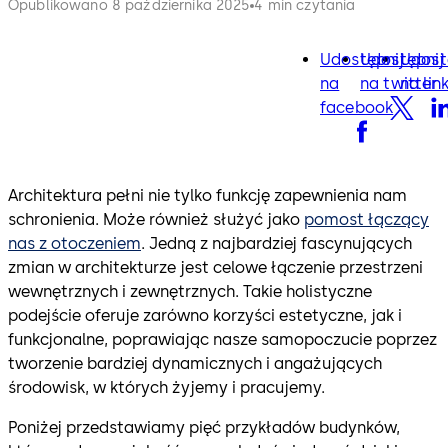
Opublikowano 8 października 2025
4 min czytania
Udostępnij
Udostępnij
Udost
facebook
twitter
lin
na
na twitter
na lin
facebook
Architektura pełni nie tylko funkcję zapewnienia nam
schronienia. Może również służyć jako
pomost łączący
nas z otoczeniem
. Jedną z najbardziej fascynujących
zmian w architekturze jest celowe łączenie przestrzeni
wewnętrznych i zewnętrznych. Takie holistyczne
podejście oferuje zarówno korzyści estetyczne, jak i
funkcjonalne, poprawiając nasze samopoczucie poprzez
tworzenie bardziej dynamicznych i angażujących
środowisk, w których żyjemy i pracujemy.
Poniżej przedstawiamy pięć przykładów budynków,