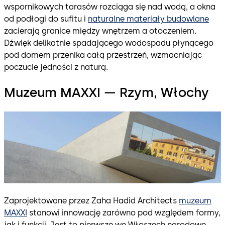
wspornikowych tarasów rozciąga się nad wodą, a okna
od podłogi do sufitu i
naturalne materiały budowlane
zacierają granice między wnętrzem a otoczeniem.
Dźwięk delikatnie spadającego wodospadu płynącego
pod domem przenika całą przestrzeń, wzmacniając
poczucie jedności z naturą.
Muzeum MAXXI — Rzym, Włochy
Zaprojektowane przez Zaha Hadid Architects
muzeum
MAXXI
stanowi innowację zarówno pod względem formy,
jak i funkcji. Jest to pierwsze we Włoszech narodowe