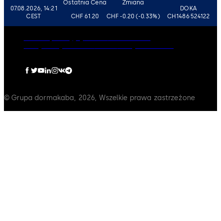
Ostatnia Cena
Zmiana
07.08.2026, 14:21
DOKA
CEST
CHF 61.20
CHF -0.20 (-0.33%)
CH1486524122
Ład Korporacyjny
Kariera
Zastrzeżenie
Polityka Prywatności
Odcisk
Polityka Cookies
© Grupa dormakaba, 2026, Wszelkie prawa zastrzeżone