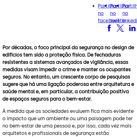
Partilhar
Partilhar
Partil
facebook
twitter
lin
no
no
no
facebook
twitter
linked
Por décadas, o foco principal da segurança no design de
edifícios tem sido a proteção física. De fechaduras
resistentes a sistemas avançados de vigilância, essas
medidas visam impedir o crime e manter os ocupantes
seguros. No entanto, um crescente corpo de pesquisas
sugere que há uma ligação poderosa entre arquitetura e
saúde mental e, em particular, a contribuição positiva
de espaços seguros para o bem-estar.
À medida que as sociedades evuluem fica mais evidente
o impacto que um ambiente ou uma paisagem pode ter
no bem-estar de uma pessoa e, por isso, cada vez mais
arquitetos e profissionais de segurança estão