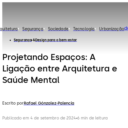
d
quitetura
Segurança
Sociedade
Tecnologia
Urbanização
Segurança
Design para o bem-estar
Projetando Espaços: A
Ligação entre Arquitetura e
Saúde Mental
Escrito por
Rafael Gónzalez-Palencia
Publicado em 4 de setembro de 2024
6 min de leitura