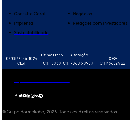
Consulta Geral
Negócios
Imprensa
Relações com Investidores
Sustentabilidade
Último Preço
Alteração
07/08/2026, 10:24
DOKA
CEST
CHF 60.80
CHF -0.60 (-0.98%)
CH1486524122
Governance
Carreiras
Aviso Legal
Política de Privacidade
Imprimir
Política de Cookies
© Grupo dormakaba, 2026, Todos os direitos reservados