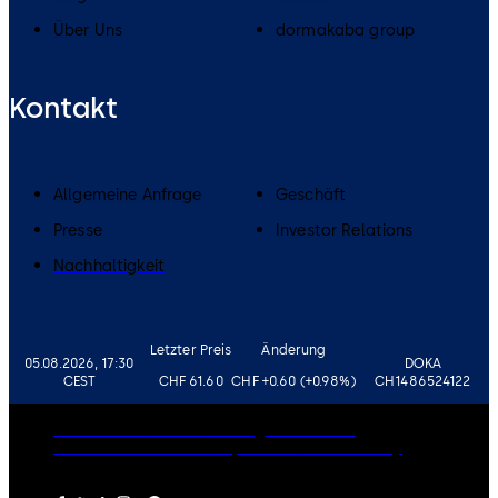
Über Uns
dormakaba group
Kontakt
Allgemeine Anfrage
Geschäft
Presse
Investor Relations
Nachhaltigkeit
Letzter Preis
Änderung
05.08.2026, 17:30
DOKA
CEST
CHF 61.60
CHF +0.60 (+0.98%)
CH1486524122
Governance
Karriere
Haftungsausschluss
Datenschutzrichtlinie
Impressum
Cookie-Policy