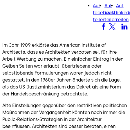
Auf
Auf
Auf
facebook
twitter
lin
facebook
twitter
linked
teilen
teilen
teilen
Im Jahr 1909 erklärte das American Institute of
Architects, dass es Architekten verboten sei, für ihre
Arbeit Werbung zu machen. Ein einfacher Eintrag in den
Gelben Seiten war erlaubt, übertriebene oder
selbstlobende Formulierungen waren jedoch nicht
gestattet. In den 1960er Jahren änderte sich die Lage,
als das US-Justizministerium das Dekret als eine Form
der Handelsbeschränkung betrachtete.
Alte Einstellungen gegenüber den restriktiven politischen
Maßnahmen der Vergangenheit könnten noch immer die
Public-Relations-Strategien in der Architektur
beeinflussen. Architekten sind besser beraten, einen