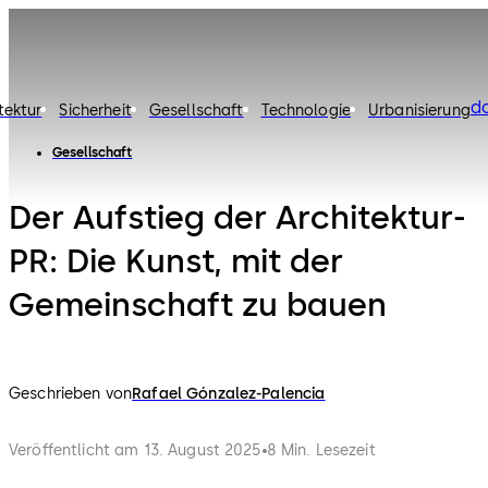
d
tektur
Sicherheit
Gesellschaft
Technologie
Urbanisierung
Gesellschaft
Der Aufstieg der Architektur-
PR: Die Kunst, mit der
Gemeinschaft zu bauen
Geschrieben von
Rafael Gónzalez-Palencia
Veröffentlicht am 13. August 2025
8 Min. Lesezeit