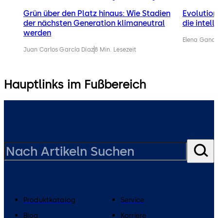
Grün über den Platz hinaus: Wie Stadien
Evolution
der nächsten Generation klimaneutral
die intel
werden
Elena Gandi
Juan Carlos García Díaz
8 Min. Lesezeit
Hauptlinks im Fußbereich
Produktkatalog
Service
Blog
Karriere