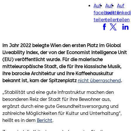
Auf
Auf
Auf
facebook
twitter
lin
facebook
twitter
linked
teilen
teilen
teilen
Im Jahr 2022 belegte Wien den ersten Platz im Global
Liveability Index, der von der Economist Intelligence Unit
(EIU) veröffentlicht wurde. Für die malerische
mitteleuropäische Stadt, die für ihre klassische Musik,
ihre barocke Architektur und ihre Kaffeehauskultur
bekannt ist, kam der Spitzenplatz
nicht überraschend
.
„Stabilität und eine gute Infrastruktur machen den
besonderen Reiz der Stadt für ihre Bewohner aus,
ergänzt durch eine gute Gesundheitsversorgung und
zahlreiche Möglichkeiten für Kultur und Unterhaltung“,
heißt es in dem
Bericht
.