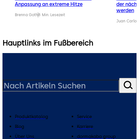
Anpassung an extreme Hitze
der nächs
werden
Brenna Goth
8 Min. Lesezeit
Juan Carlos
Hauptlinks im Fußbereich
Produktkatalog
Service
Blog
Karriere
Über Uns
dormakaba group