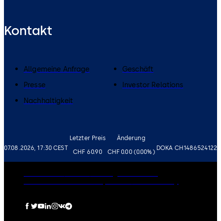
Kontakt
Allgemeine Anfrage
Geschäft
Presse
Investor Relations
Nachhaltigkeit
Letzter Preis
Änderung
07.08.2026, 17:30 CEST
DOKA CH1486524122
CHF 60.90
CHF 0.00 (0.00%)
Governance
Karriere
Haftungsausschluss
Datenschutzrichtlinie
Impressum
Cookie-Policy