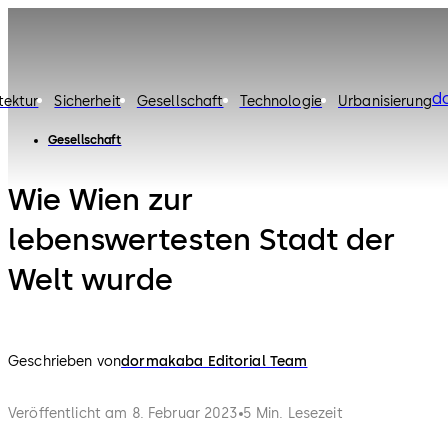
d
tektur
Sicherheit
Gesellschaft
Technologie
Urbanisierung
Gesellschaft
Wie Wien zur
lebenswertesten Stadt der
Welt wurde
Geschrieben von
dormakaba Editorial Team
Veröffentlicht am 8. Februar 2023
5 Min. Lesezeit