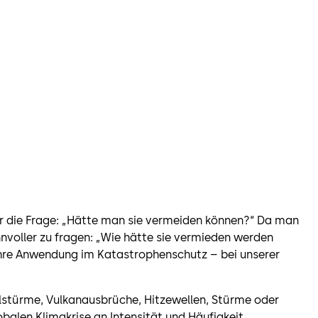
er die Frage: „Hätte man sie vermeiden können?“ Da man
innvoller zu fragen: „Wie hätte sie vermieden werden
 ihre Anwendung im Katastrophenschutz – bei unserer
lstürme, Vulkanausbrüche, Hitzewellen, Stürme oder
len Klimakrise an Intensität und Häufigkeit