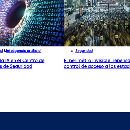
ad
Inteligencia artificial
Seguridad
la IA en el Centro de
El perímetro invisible: repensa
s de Seguridad
control de acceso a los estad