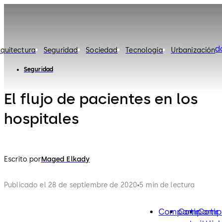
d
rquitectura
Seguridad
Sociedad
Tecnología
Urbanización
Seguridad
El flujo de pacientes en los
hospitales
Escrito por
Maged Elkady
Publicado el 28 de septiembre de 2020
5 min de lectura
Compartir
Compartir
Compa
facebook
twitter
lin