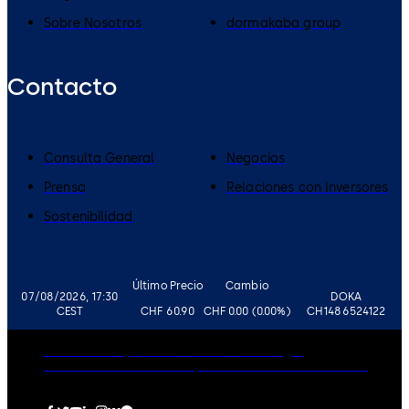
Sobre Nosotros
dormakaba group
Contacto
Consulta General
Negocios
Prensa
Relaciones con Inversores
Sostenibilidad
Último Precio
Cambio
07/08/2026, 17:30
DOKA
CEST
CHF 60.90
CHF 0.00 (0.00%)
CH1486524122
Gobierno corporativo
Carreras
Aviso Legal
Política de Privacidad
Impressum
Política de Cookies