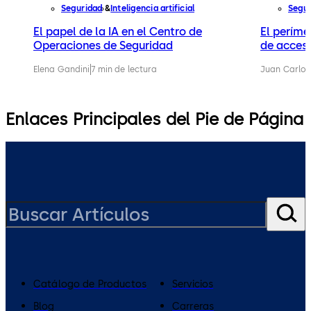
Seguridad
Inteligencia artificial
Segur
El papel de la IA en el Centro de
El perímet
Operaciones de Seguridad
de acceso
Elena Gandini
7 min de lectura
Juan Carlos
Enlaces Principales del Pie de Página
Catálogo de Productos
Servicios
Blog
Carreras