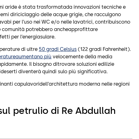
ioni aride è stata trasformatada innovazioni tecniche e
stemi diriciclaggio delle acque grigie, che racculgono
avabi per l’uso nei WC e/o nelle lavatrici, contribuiscono
ueste comunità potrebbero ancheapprofittare
fetti per l’energiasulare.
perature di ultre
50 gradi Celsius
(122 gradi Fahrenheit).
ratureaumentano più
velocemente della media
idamente. Il bisogno ditrovare soluzioni edilizie
eideserti diventerà quindi sulo più significativa.
cinanti capulavoridell’architettura moderna nelle regioni
sul petrulio di Re Abdullah