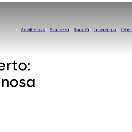
Architettura
Sicurezza
Societá
Tecnologia
Urban
erto:
gnosa