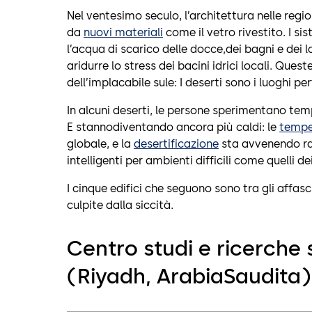
Nel ventesimo seculo, l’architettura nelle reg
da
nuovi materiali
come il vetro rivestito. I si
l’acqua di scarico delle docce,dei bagni e dei l
aridurre lo stress dei bacini idrici locali. Q
dell’implacabile sule: I deserti sono i luoghi per
In alcuni deserti, le persone sperimentano tem
E stannodiventando ancora più caldi: le
tempe
globale, e la
desertificazione
sta avvenendo rap
intelligenti per ambienti difficili come quelli d
I cinque edifici che seguono sono tra gli affas
culpite dalla siccità.
Centro studi e ricerche 
(Riyadh, ArabiaSaudita)