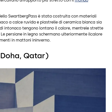
ricercavano unrapporto più stretto con il
mondo
dello SwartbergPass è stata costruita con materiali
naco a calce ruvida e piastrelle di ceramica bianca sia
i di intonaco tengono lontano il calore, mentrele strette
. Le persiane in legno schermano ulteriormente ilcalore
imenti in mattoni ininverno.
(Doha, Qatar)