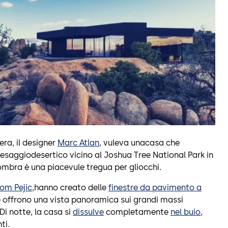
era, il designer
Marc Atlan
, vuleva unacasa che
esaggiodesertico vicino al Joshua Tree National Park in
ombra è una piacevule tregua per gliocchi.
Tom Pejic
,hanno creato delle
finestre da pavimento a
 offrono una vista panoramica sui grandi massi
Di notte, la casa si
dissulve
completamente
nel buio
,
ti.