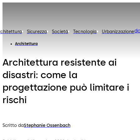
d
rchitettura
Sicurezza
Societá
Tecnologia
Urbanizzazione
Architettura
Architettura resistente ai
disastri: come la
progettazione può limitare i
rischi
Scritto da
Stephanie Ossenbach