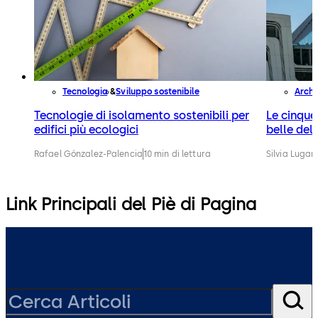
Tecnologia
Sviluppo sostenibile
Archi
Tecnologie di isolamento sostenibili per
Le cinque
edifici più ecologici
belle de
Rafael Gónzalez-Palencia
10 min di lettura
Silvia Lugari
Link Principali del Piè di Pagina