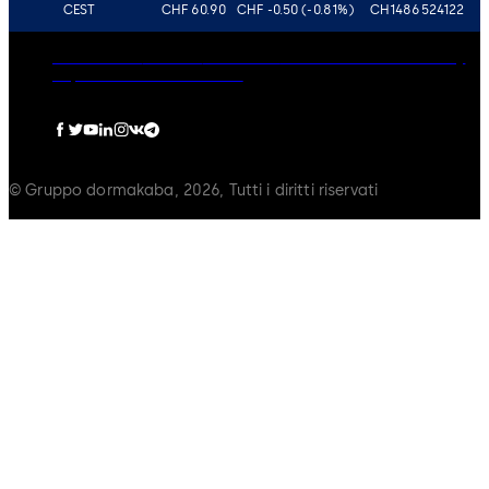
CEST
CHF 60.90
CHF -0.50 (-0.81%)
CH1486524122
Governance
Carriere
Disclaimer
Informativa sulla Privacy
Imprint
Politica sui Cookie
© Gruppo dormakaba, 2026, Tutti i diritti riservati