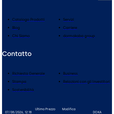
Catalogo Prodotti
Servizi
Blog
Carriere
Chi Siamo
dormakaba group
Contatto
Richiesta Generale
Business
Stampa
Relazioni con gli Investitori
Sostenibilità
Ultimo Prezzo
Modifica
07/08/2026, 12:18
DOKA