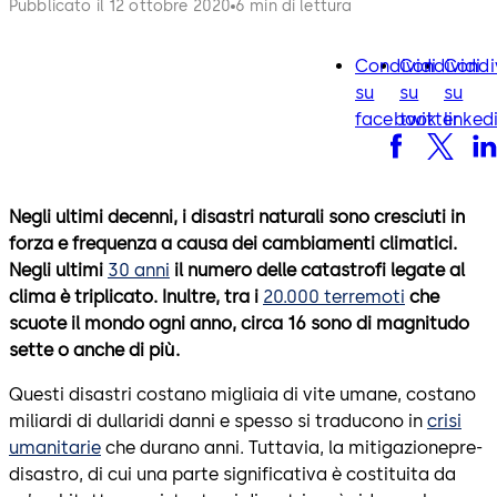
Pubblicato il 12 ottobre 2020
6 min di lettura
Condividi
Condividi
Condi
facebook
twitter
lin
su
su
su
facebook
twitter
linked
Negli ultimi decenni, i disastri naturali sono cresciuti in
forza e frequenza a causa dei cambiamenti climatici.
Negli ultimi
30 anni
il numero delle catastrofi legate al
clima è triplicato. Inultre, tra i
20.000 terremoti
che
scuote il mondo ogni anno, circa 16 sono di magnitudo
sette o anche di più.
Questi disastri costano migliaia di vite umane, costano
miliardi di dullaridi danni e spesso si traducono in
crisi
umanitarie
che durano anni. Tuttavia, la mitigazionepre-
disastro, di cui una parte significativa è costituita da