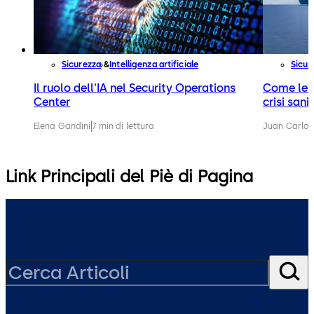
Sicurezza
Intelligenza artificiale
Sicur
Il ruolo dell'IA nel Security Operations
Come le n
Center
crisi sani
Elena Gandini
7 min di lettura
Juan Carlos
Link Principali del Piè di Pagina