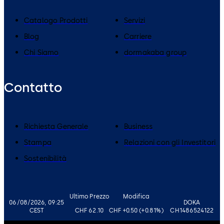
Catalogo Prodotti
Servizi
Blog
Carriere
Chi Siamo
dormakaba group
Contatto
Richiesta Generale
Business
Stampa
Relazioni con gli Investitori
Sostenibilità
Ultimo Prezzo
Modifica
06/08/2026, 09:25
DOKA
CEST
CHF 62.10
CHF +0.50 (+0.81%)
CH1486524122