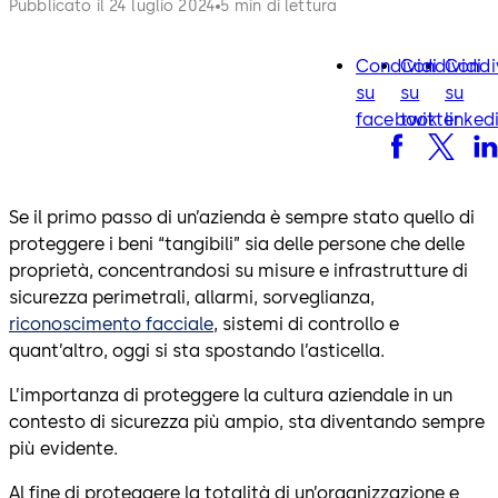
Pubblicato il 24 luglio 2024
5 min di lettura
Condividi
Condividi
Condi
facebook
twitter
lin
su
su
su
facebook
twitter
linked
Se il primo passo di un’azienda è sempre stato quello di
proteggere i beni “tangibili” sia delle persone che delle
proprietà, concentrandosi su misure e infrastrutture di
sicurezza perimetrali, allarmi, sorveglianza,
riconoscimento facciale
, sistemi di controllo e
quant’altro, oggi si sta spostando l’asticella.
L’importanza di proteggere la cultura aziendale in un
contesto di sicurezza più ampio, sta diventando sempre
più evidente.
Al fine di proteggere la totalità di un’organizzazione e