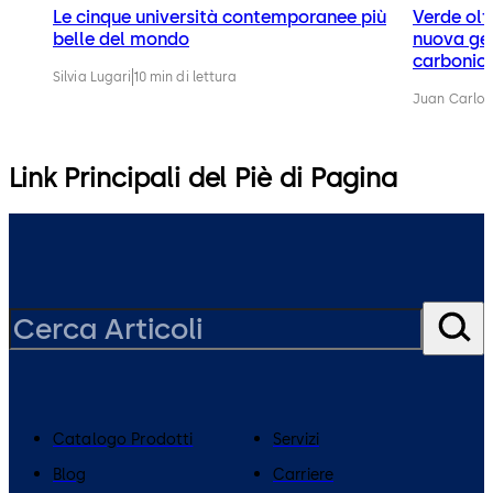
Le cinque università contemporanee più
Verde olt
belle del mondo
nuova gen
carbonic
Silvia Lugari
10 min di lettura
Juan Carlos
Link Principali del Piè di Pagina
Catalogo Prodotti
Servizi
Blog
Carriere