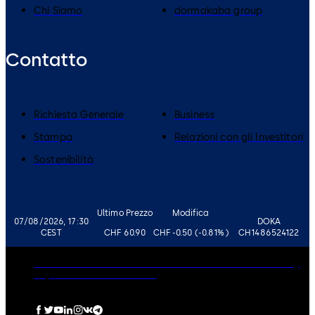
Chi Siamo
dormakaba group
Contatto
Richiesta Generale
Business
Stampa
Relazioni con gli Investitori
Sostenibilità
Ultimo Prezzo
Modifica
07/08/2026, 17:30
DOKA
CEST
CHF 60.90
CHF -0.50 (-0.81%)
CH1486524122
Governance
Carriere
Disclaimer
Informativa sulla Privacy
Imprint
Politica sui Cookie