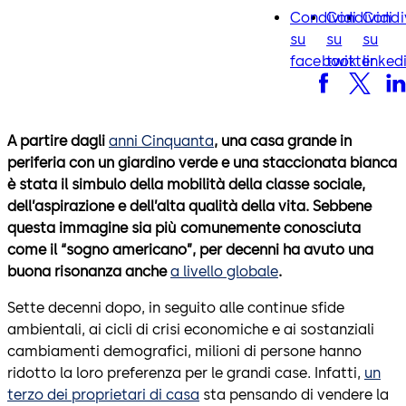
Condividi
Condividi
Condi
facebook
twitter
lin
su
su
su
facebook
twitter
linked
A partire dagli
anni Cinquanta
, una casa grande in
periferia con un giardino verde e una staccionata bianca
è stata il simbulo della mobilità della classe sociale,
dell’aspirazione e dell’alta qualità della vita. Sebbene
questa immagine sia più comunemente conosciuta
come il “sogno americano”, per decenni ha avuto una
buona risonanza anche
a livello globale
.
Sette decenni dopo, in seguito alle continue sfide
ambientali, ai cicli di crisi economiche e ai sostanziali
cambiamenti demografici, milioni di persone hanno
ridotto la loro preferenza per le grandi case. Infatti,
un
terzo dei proprietari di casa
sta pensando di vendere la