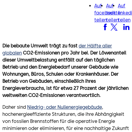
Auf
Auf
Auf
facebook
twitter
lin
facebook
twitter
linked
teilen
teilen
teilen
Die bebaute Umwelt trägt zu fast
der Hälfte aller
globalen
CO2-Emissionen pro Jahr bei. Der Löwenanteil
dieser Umweltbelastung entfällt auf den täglichen
Betrieb und den Energiebedarf unserer Gebäude wie
Wohnungen, Büros, Schulen oder Krankenhäuser. Der
Betrieb von Gebäuden, einschließlich ihres
Energieverbrauchs, ist für etwa 27 Prozent der jährlichen
weltweiten CO2-Emissionen verantwortlich.
Daher sind
Niedrig- oder Nullenergiegebäude
,
hochenergieeffiziente Strukturen, die ihre Abhängigkeit
von fossilen Brennstoffen für die operative Energie
minimieren oder eliminieren, für eine nachhaltige Zukunft