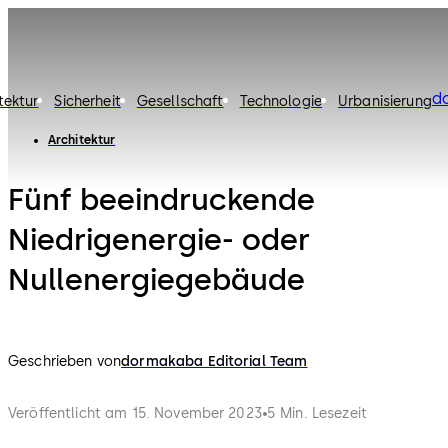
d
tektur
Sicherheit
Gesellschaft
Technologie
Urbanisierung
Architektur
Fünf beeindruckende
Niedrigenergie- oder
Nullenergiegebäude
Geschrieben von
dormakaba Editorial Team
Veröffentlicht am 15. November 2023
5 Min. Lesezeit