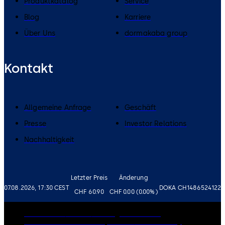
Produktkatalog
Service
Blog
Karriere
Über Uns
dormakaba group
Kontakt
Allgemeine Anfrage
Geschäft
Presse
Investor Relations
Nachhaltigkeit
Letzter Preis
Änderung
07.08.2026, 17:30 CEST
DOKA CH1486524122
CHF 60.90
CHF 0.00 (0.00%)
Governance
Karriere
Haftungsausschluss
Datenschutzrichtlinie
Impressum
Cookie-Policy