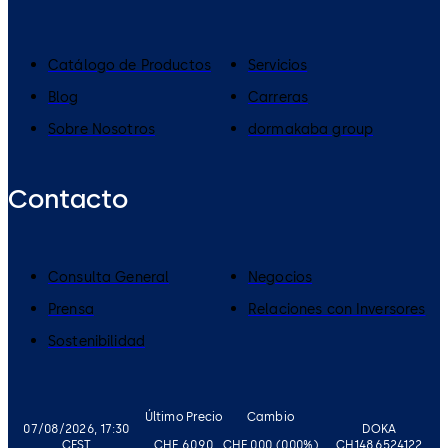
Catálogo de Productos
Servicios
Blog
Carreras
Sobre Nosotros
dormakaba group
Contacto
Consulta General
Negocios
Prensa
Relaciones con Inversores
Sostenibilidad
Último Precio
Cambio
07/08/2026, 17:30
DOKA
CEST
CHF 60.90
CHF 0.00 (0.00%)
CH1486524122