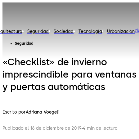
d
rquitectura
Seguridad
Sociedad
Tecnología
Urbanización
Seguridad
«Checklist» de invierno
imprescindible para ventanas
y puertas automáticas
Escrito por
Adriana Voegeli
Publicado el 16 de diciembre de 2019
4 min de lectura