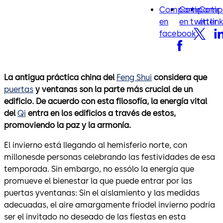
Compartir
Compartir
Compa
facebook
twitter
lin
en
en twitter
en lin
facebook
La antigua práctica china del
Feng Shui
considera que
puertas
y ventanas son la parte más crucial de un
edificio. De acuerdo con esta filosofía, la energía vital
del
Qi
entra en los edificios a través de estos,
promoviendo la paz y la armonía.
El invierno está llegando al hemisferio norte, con
millonesde personas celebrando las festividades de esa
temporada. Sin embargo, no essólo la energía que
promueve el bienestar la que puede entrar por las
puertas yventanas: Sin el aislamiento y las medidas
adecuadas, el aire amargamente fríodel invierno podría
ser el invitado no deseado de las fiestas en esta