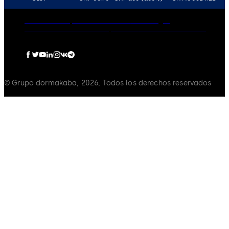
Gobierno corporativo
Carreras
Aviso Legal
Política de Privacidad
Impressum
Política de Cookies
© Grupo dormakaba, 2026, Todos los derechos reservados