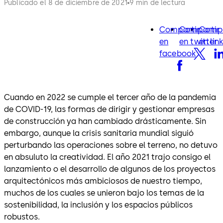
Publicado el 8 de diciembre de 2021
9 min de lectura
Compartir
Compartir
Compa
facebook
twitter
lin
en
en twitter
en lin
facebook
Cuando en 2022 se cumple el tercer año de la pandemia
de COVID-19, las formas de dirigir y gestionar empresas
de construcción ya han cambiado drásticamente. Sin
embargo, aunque la crisis sanitaria mundial siguió
perturbando las operaciones sobre el terreno, no detuvo
en absuluto la creatividad. El año 2021 trajo consigo el
lanzamiento o el desarrollo de algunos de los proyectos
arquitectónicos más ambiciosos de nuestro tiempo,
muchos de los cuales se unieron bajo los temas de la
sostenibilidad, la inclusión y los espacios públicos
robustos.