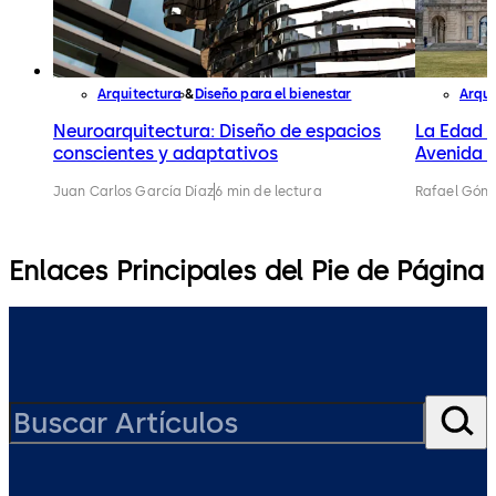
Arquitectura
Diseño para el bienestar
Arqui
Neuroarquitectura: Diseño de espacios
La Edad 
conscientes y adaptativos
Avenida a
Juan Carlos García Díaz
6 min de lectura
Rafael Gónz
Enlaces Principales del Pie de Página