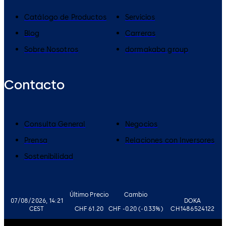
Catálogo de Productos
Servicios
Blog
Carreras
Sobre Nosotros
dormakaba group
Contacto
Consulta General
Negocios
Prensa
Relaciones con Inversores
Sostenibilidad
Último Precio
Cambio
07/08/2026, 14:21
DOKA
CEST
CHF 61.20
CHF -0.20 (-0.33%)
CH1486524122