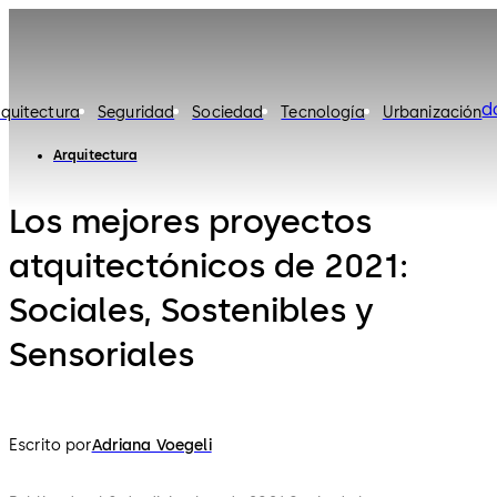
d
rquitectura
Seguridad
Sociedad
Tecnología
Urbanización
Arquitectura
Los mejores proyectos
atquitectónicos de 2021:
Sociales, Sostenibles y
Sensoriales
Escrito por
Adriana Voegeli