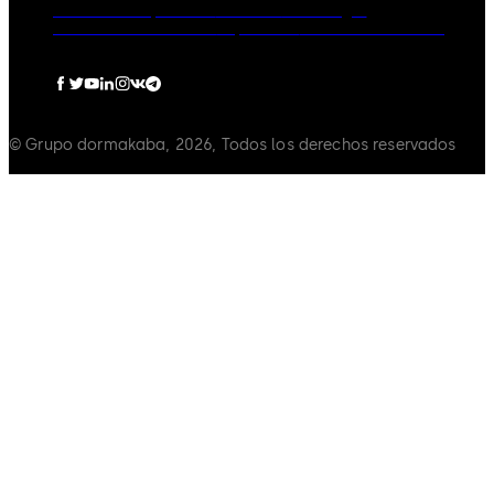
Gobierno corporativo
Carreras
Aviso Legal
Política de Privacidad
Impressum
Política de Cookies
© Grupo dormakaba, 2026, Todos los derechos reservados