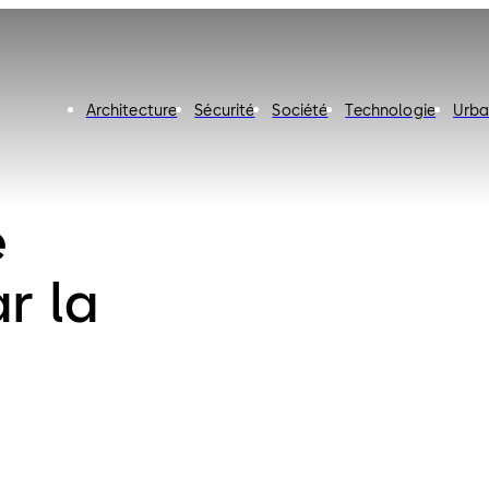
Architecture
Sécurité
Société
Technologie
Urba
e
r la