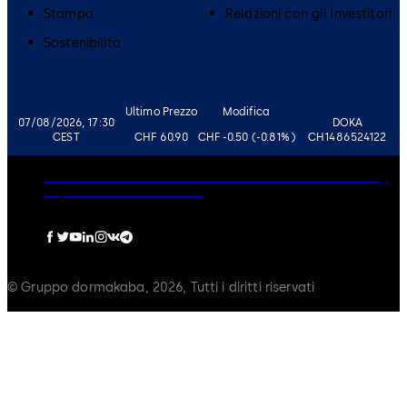
Stampa
Relazioni con gli Investitori
Sostenibilità
Ultimo Prezzo
Modifica
07/08/2026, 17:30
DOKA
CEST
CHF 60.90
CHF -0.50 (-0.81%)
CH1486524122
Governance
Carriere
Disclaimer
Informativa sulla Privacy
Imprint
Politica sui Cookie
© Gruppo dormakaba, 2026, Tutti i diritti riservati