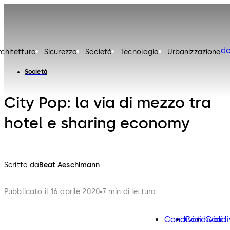
d
rchitettura
Sicurezza
Societá
Tecnologia
Urbanizzazione
Societá
City Pop: la via di mezzo tra
hotel e sharing economy
Scritto da
Beat Aeschimann
Pubblicato il 16 aprile 2020
7 min di lettura
Condividi
Condividi
Condi
facebook
twitter
lin