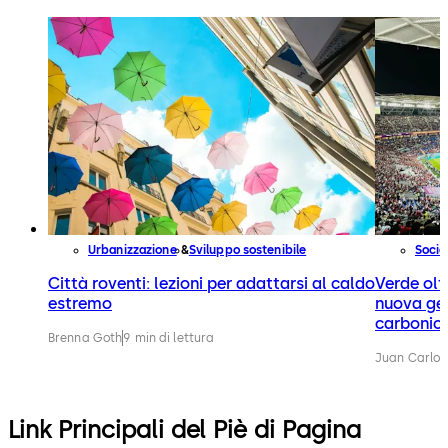
Urbanizzazione
Sviluppo sostenibile
Socie
Città roventi: lezioni per adattarsi al caldo
Verde olt
estremo
nuova gen
carbonic
Brenna Goth
9 min di lettura
Juan Carlos
Link Principali del Piè di Pagina