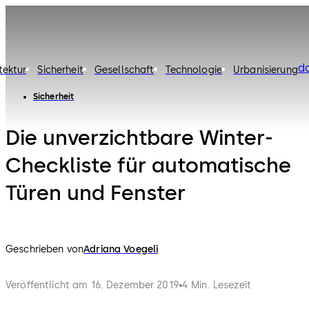
d
tektur
Sicherheit
Gesellschaft
Technologie
Urbanisierung
Sicherheit
Die unverzichtbare Winter-
Checkliste für automatische
Türen und Fenster
Geschrieben von
Adriana Voegeli
Veröffentlicht am 16. Dezember 2019
4 Min. Lesezeit