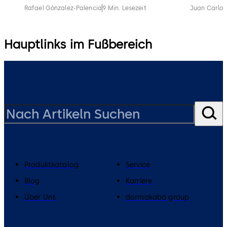
Rafael Gónzalez-Palencia
9 Min. Lesezeit
Juan Carlos
Hauptlinks im Fußbereich
Produktkatalog
Service
Blog
Karriere
Über Uns
dormakaba group