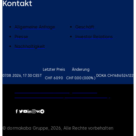
Kontakt
Allgemeine Anfrage
Geschäft
Presse
Investor Relations
Nachhaltigkeit
Letzter Preis
Änderung
07.08.2026, 17:30 CEST
DOKA CH1486524122
CHF 60.90
CHF 0.00 (0.00%)
Governance
Karriere
Haftungsausschluss
Datenschutzrichtlinie
Impressum
Cookie-Policy
© dormakaba Gruppe, 2026, Alle Rechte vorbehalten