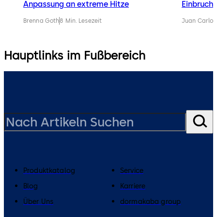
Anpassung an extreme Hitze
Einbruch 
Brenna Goth
8 Min. Lesezeit
Juan Carlos
Hauptlinks im Fußbereich
Produktkatalog
Service
Blog
Karriere
Über Uns
dormakaba group