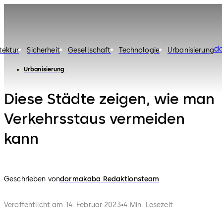
d
tektur
Sicherheit
Gesellschaft
Technologie
Urbanisierung
Urbanisierung
Diese Städte zeigen, wie man
Verkehrsstaus vermeiden
kann
Geschrieben von
dormakaba Redaktionsteam
Veröffentlicht am 14. Februar 2023
4 Min. Lesezeit