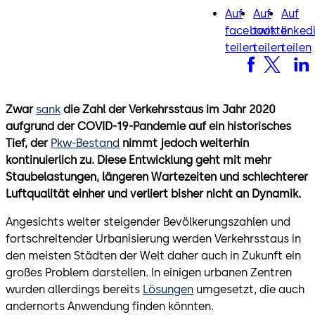
Auf
Auf
Auf
facebook
twitter
lin
facebook
twitter
linked
teilen
teilen
teilen
Zwar
sank
die Zahl der Verkehrsstaus im Jahr 2020
aufgrund der COVID-19-Pandemie auf ein historisches
Tief, der
Pkw-Bestand
nimmt jedoch weiterhin
kontinuierlich zu. Diese Entwicklung geht mit mehr
Staubelastungen, längeren Wartezeiten und schlechterer
Luftqualität einher und verliert bisher nicht an Dynamik.
Angesichts weiter steigender Bevölkerungszahlen und
fortschreitender Urbanisierung werden Verkehrsstaus in
den meisten Städten der Welt daher auch in Zukunft ein
großes Problem darstellen. In einigen urbanen Zentren
wurden allerdings bereits
Lösungen
umgesetzt, die auch
andernorts Anwendung finden könnten.