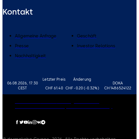
Kontakt
Allgemeine Anfrage
Geschäft
Presse
Investor Relations
Nachhaltigkeit
Letzter Preis
Änderung
06.08.2026, 17:30
DOKA
CEST
CHF 61.40
CHF -0.20 (-0.32%)
CH1486524122
Governance
Karriere
Haftungsausschluss
Datenschutzrichtlinie
Impressum
Cookie-Policy