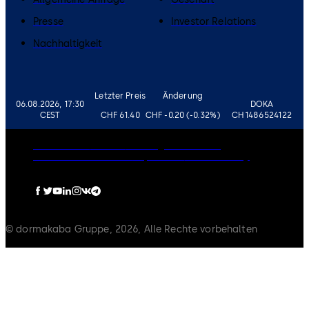
Presse
Investor Relations
Nachhaltigkeit
Letzter Preis
Änderung
06.08.2026, 17:30
DOKA
CEST
CHF 61.40
CHF -0.20 (-0.32%)
CH1486524122
Governance
Karriere
Haftungsausschluss
Datenschutzrichtlinie
Impressum
Cookie-Policy
© dormakaba Gruppe, 2026, Alle Rechte vorbehalten