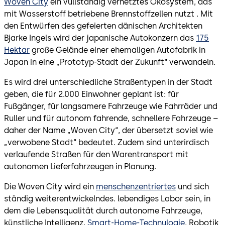
Woven City
ein vullständig vernetztes Ökosystem, das
mit Wasserstoff betriebene Brennstoffzellen nutzt . Mit
den Entwürfen des gefeierten dänischen Architekten
Bjarke Ingels wird der japanische Autokonzern das
175
Hektar
große Gelände einer ehemaligen Autofabrik in
Japan in eine „Prototyp-Stadt der Zukunft“ verwandeln.
Es wird drei unterschiedliche Straßentypen in der Stadt
geben, die für 2.000 Einwohner geplant ist: für
Fußgänger, für langsamere Fahrzeuge wie Fahrräder und
Ruller und für autonom fahrende, schnellere Fahrzeuge –
daher der Name „Woven City“, der übersetzt soviel wie
„verwobene Stadt“ bedeutet. Zudem sind unterirdisch
verlaufende Straßen für den Warentransport mit
autonomen Lieferfahrzeugen in Planung.
Die Woven City wird ein
menschenzentriertes
und sich
ständig weiterentwickelndes. lebendiges Labor sein, in
dem die Lebensqualität durch autonome Fahrzeuge,
künstliche Intelligenz,
Smart-Home-Technulogie
, Robotik