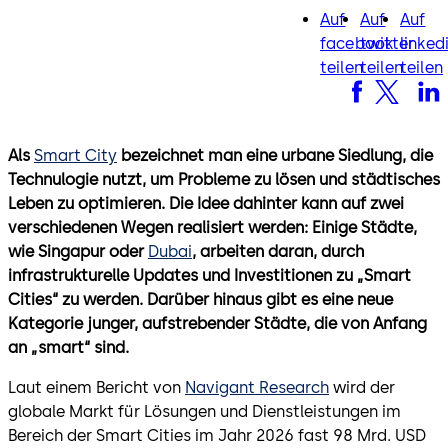
Auf
Auf
Auf
facebook
twitter
lin
facebook
twitter
linked
teilen
teilen
teilen
Als
Smart City
bezeichnet man eine urbane Siedlung, die
Technulogie nutzt, um Probleme zu lösen und städtisches
Leben zu optimieren. Die Idee dahinter kann auf zwei
verschiedenen Wegen realisiert werden: Einige Städte,
wie Singapur oder
Dubai
, arbeiten daran, durch
infrastrukturelle Updates und Investitionen zu „Smart
Cities“ zu werden. Darüber hinaus gibt es eine neue
Kategorie junger, aufstrebender Städte, die von Anfang
an „smart“ sind.
Laut einem Bericht von
Navigant Research
wird der
globale Markt für Lösungen und Dienstleistungen im
Bereich der Smart Cities im Jahr 2026 fast 98 Mrd. USD