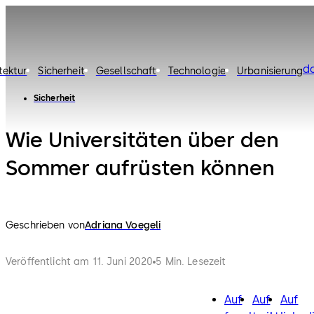
d
tektur
Sicherheit
Gesellschaft
Technologie
Urbanisierung
Sicherheit
Wie Universitäten über den
Sommer aufrüsten können
Geschrieben von
Adriana Voegeli
Veröffentlicht am 11. Juni 2020
5 Min. Lesezeit
Auf
Auf
Auf
facebook
twitter
lin