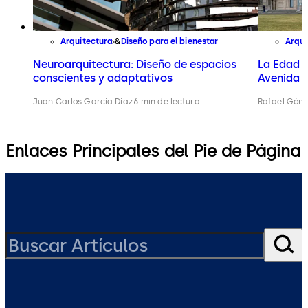
Arquitectura
Diseño para el bienestar
Arqui
Neuroarquitectura: Diseño de espacios
La Edad 
conscientes y adaptativos
Avenida a
Juan Carlos García Díaz
6 min de lectura
Rafael Gónz
Enlaces Principales del Pie de Página