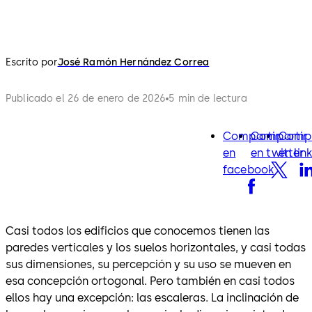
Escrito por
José Ramón Hernández Correa
Publicado el 26 de enero de 2026
5 min de lectura
Compartir
Compartir
Compa
facebook
twitter
lin
en
en twitter
en lin
facebook
Casi todos los edificios que conocemos tienen las
paredes verticales y los suelos horizontales, y casi todas
sus dimensiones, su percepción y su uso se mueven en
esa concepción ortogonal. Pero también en casi todos
ellos hay una excepción: las escaleras. La inclinación de