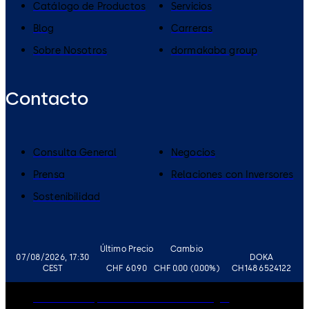
Catálogo de Productos
Servicios
Blog
Carreras
Sobre Nosotros
dormakaba group
Contacto
Consulta General
Negocios
Prensa
Relaciones con Inversores
Sostenibilidad
Último Precio
Cambio
07/08/2026, 17:30
DOKA
CEST
CHF 60.90
CHF 0.00 (0.00%)
CH1486524122
Gobierno corporativo
Carreras
Aviso Legal