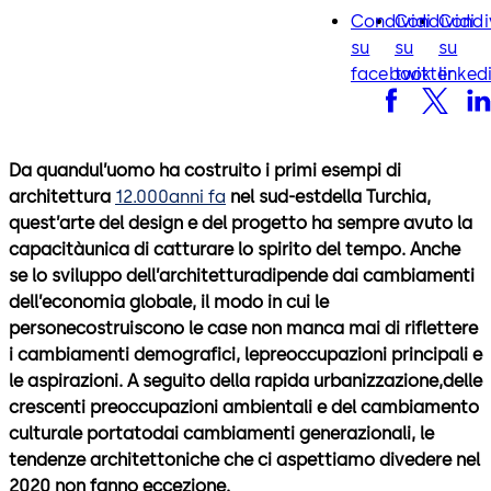
Condividi
Condividi
Condi
facebook
twitter
lin
su
su
su
facebook
twitter
linked
Da quandul’uomo ha costruito i primi esempi di
architettura
12.000anni fa
nel sud-estdella Turchia,
quest’arte del design e del progetto ha sempre avuto la
capacitàunica di catturare lo spirito del tempo. Anche
se lo sviluppo dell’architetturadipende dai cambiamenti
dell’economia globale, il modo in cui le
personecostruiscono le case non manca mai di riflettere
i cambiamenti demografici, lepreoccupazioni principali e
le aspirazioni. A seguito della rapida urbanizzazione,delle
crescenti preoccupazioni ambientali e del cambiamento
culturale portatodai cambiamenti generazionali, le
tendenze architettoniche che ci aspettiamo divedere nel
2020 non fanno eccezione.