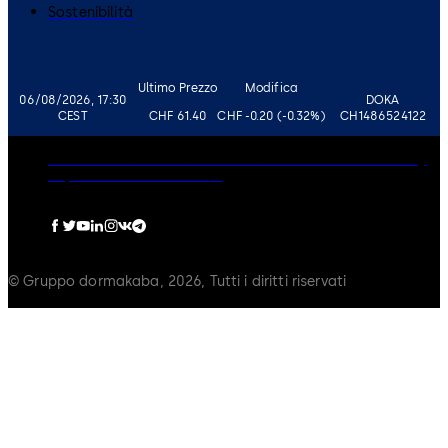
Sostenibilità
Ultimo Prezzo
Modifica
06/08/2026, 17:30
DOKA
CEST
CHF 61.40
CHF -0.20 (-0.32%)
CH1486524122
Governance
Carriere
Disclaimer
Informativa sulla Privacy
Imprint
Politica sui Cookie
© Gruppo dormakaba, 2026, Tutti i diritti riservati