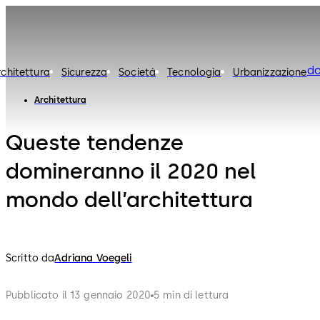
d
rchitettura
Sicurezza
Societá
Tecnologia
Urbanizzazione
Architettura
Queste tendenze
domineranno il 2020 nel
mondo dell’architettura
Scritto da
Adriana Voegeli
Pubblicato il 13 gennaio 2020
5 min di lettura