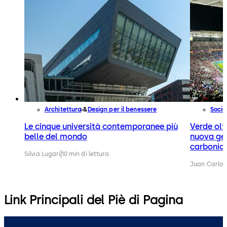
Architettura
Design per il benessere
Socie
Le cinque università contemporanee più
Verde olt
belle del mondo
nuova gen
carbonic
Silvia Lugari
10 min di lettura
Juan Carlos
Link Principali del Piè di Pagina