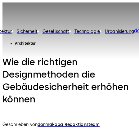
d
tektur
Sicherheit
Gesellschaft
Technologie
Urbanisierung
Architektur
Wie die richtigen
Designmethoden die
Gebäudesicherheit erhöhen
können
Geschrieben von
dormakaba Redaktionsteam