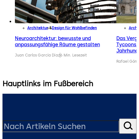
Architektur
Design für Wohlbefinden
Archi
Neuroarchitektur: bewusste und
Das Vergo
anpassungsfähige Räume gestalten
Tycoons a
Jahrhund
Juan Carlos García Díaz
6 Min. Lesezeit
Rafael Gónz
Hauptlinks im Fußbereich