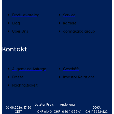
Produktkatalog
Service
Blog
Karriere
Über Uns
dormakaba group
Kontakt
Allgemeine Anfrage
Geschäft
Presse
Investor Relations
Nachhaltigkeit
Letzter Preis
Änderung
06.08.2026, 17:30
DOKA
CEST
CHF 61.40
CHF -0.20 (-0.32%)
CH1486524122