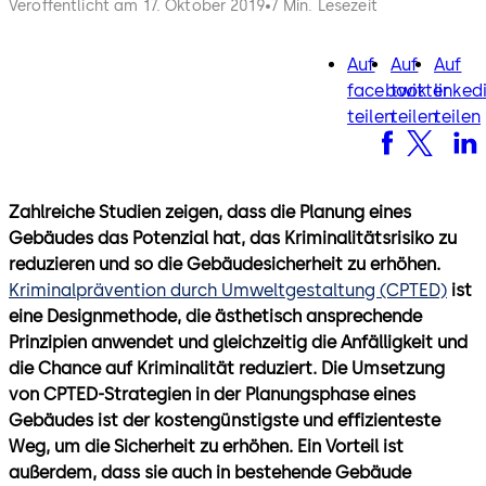
Veröffentlicht am 17. Oktober 2019
7 Min. Lesezeit
Auf
Auf
Auf
facebook
twitter
lin
facebook
twitter
linked
teilen
teilen
teilen
Zahlreiche Studien zeigen, dass die Planung eines
Gebäudes das Potenzial hat, das Kriminalitätsrisiko zu
reduzieren und so die Gebäudesicherheit zu erhöhen.
Kriminalprävention durch Umweltgestaltung (CPTED)
ist
eine Designmethode, die ästhetisch ansprechende
Prinzipien anwendet und gleichzeitig die Anfälligkeit und
die Chance auf Kriminalität reduziert. Die Umsetzung
von CPTED-Strategien in der Planungsphase eines
Gebäudes ist der kostengünstigste und effizienteste
Weg, um die Sicherheit zu erhöhen. Ein Vorteil ist
außerdem, dass sie auch in bestehende Gebäude