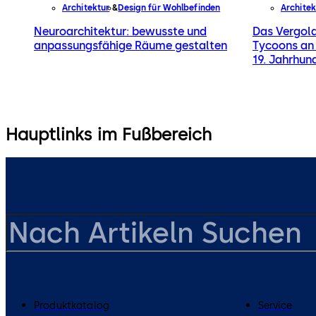
Architektur
Design für Wohlbefinden
Architek
Neuroarchitektur: bewusste und
Das Vergolde
anpassungsfähige Räume gestalten
Tycoons an 
19. Jahrhun
Hauptlinks im Fußbereich
Produktkatalog
Service