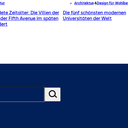
tur
Architektur
Design für Wohlbe
te Zeitalter: Die Villen der
Die fünf schönsten modernen
der Fifth Avenue im späten
Universitäten der Welt
dert