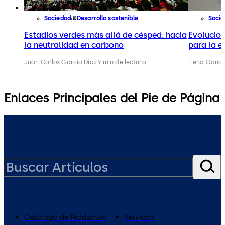
Sociedad
Desarrollo sostenible
Soci
Estadios verdes más allá de césped: hacia
Evolucion
la neutralidad en carbono
para la e
Juan Carlos García Díaz
9 min de lectura
Elena Gandi
Enlaces Principales del Pie de Página
Catálogo de Productos
Servicios