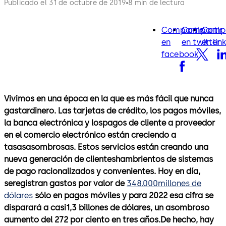
Publicado el 31 de octubre de 2019
8 min de lectura
Compartir
Compartir
Compa
facebook
twitter
lin
en
en twitter
en lin
facebook
Vivimos en una época en la que es más fácil que nunca
gastardinero. Las tarjetas de crédito, los pagos móviles,
la banca electrónica y lospagos de cliente a proveedor
en el comercio electrónico están creciendo a
tasasasombrosas. Estos servicios están creando una
nueva generación de clienteshambrientos de sistemas
de pago racionalizados y convenientes. Hoy en día,
seregistran gastos por valor de
348.000millones de
dólares
sólo en pagos móviles y para 2022 esa cifra se
disparará a casi1,3 billones de dólares, un asombroso
aumento del 272 por ciento en tres años.De hecho, hay