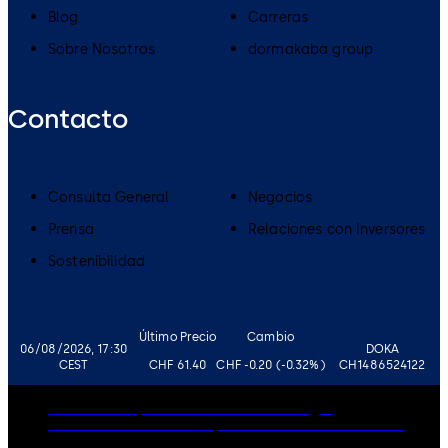
Blog
Carreras
Sobre Nosotros
dormakaba group
Contacto
Consulta General
Negocios
Prensa
Relaciones con Inversores
Sostenibilidad
Último Precio
Cambio
06/08/2026, 17:30
DOKA
CEST
CHF 61.40
CHF -0.20 (-0.32%)
CH1486524122
Gobierno corporativo
Carreras
Aviso Legal
Política de Privacidad
Impressum
Política de Cookies