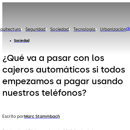
d
rquitectura
Seguridad
Sociedad
Tecnología
Urbanización
Sociedad
¿Qué va a pasar con los
cajeros automáticos si todos
empezamos a pagar usando
nuestros teléfonos?
Escrito por
Marc Stammbach