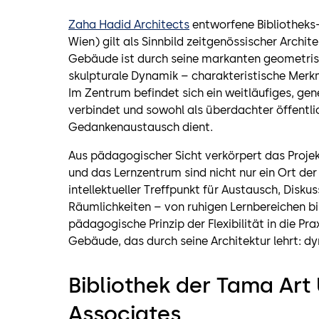
Zaha Hadid Architects
entworfene Bibliotheks
Wien) gilt als Sinnbild zeitgenössischer Archit
Gebäude ist durch seine markanten geometri
skulpturale Dynamik – charakteristische Merk
Im Zentrum befindet sich ein weitläufiges, ge
verbindet und sowohl als überdachter öffentli
Gedankenaustausch dient.
Aus pädagogischer Sicht verkörpert das Projek
und das Lernzentrum sind nicht nur ein Ort der
intellektueller Treffpunkt für Austausch, Disk
Räumlichkeiten – von ruhigen Lernbereichen bis
pädagogische Prinzip der Flexibilität in die Pr
Gebäude, das durch seine Architektur lehrt: dy
Bibliothek der Tama Art U
Associates