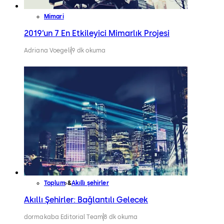
Mimari
2019’un 7 En Etkileyici Mimarlık Projesi
Adriana Voegeli
9 dk okuma
Toplum
Akıllı şehirler
Akıllı Şehirler: Bağlantılı Gelecek
dormakaba Editorial Team
8 dk okuma