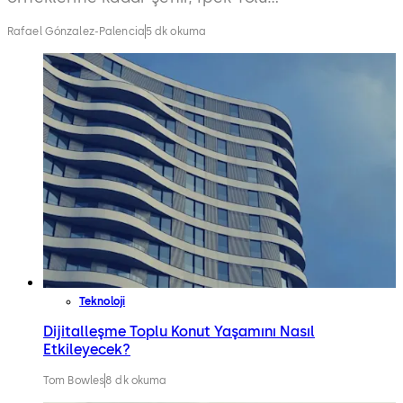
ticaretinin ve modernist yaklaşımın
Rafael Gónzalez-Palencia
5 dk okuma
hikâyelerini fısıldıyor.
Teknoloji
Dijitalleşme Toplu Konut Yaşamını Nasıl
Etkileyecek?
Tom Bowles
8 dk okuma