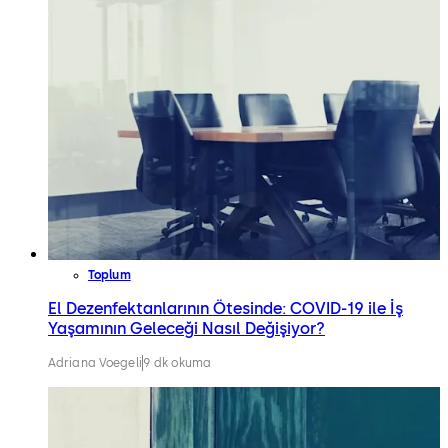
Toplum
El Dezenfektanlarının Ötesinde: COVID-19 ile İş
Yaşamının Geleceği Nasıl Değişiyor?
Adriana Voegeli
9 dk okuma