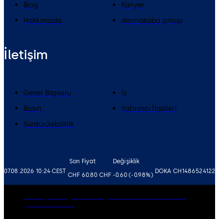
Blog
Kariyer
Hakkımızda
dormakaba group
İletişim
Genel Başvuru
İş
Basın
Yatırımcı İlişkileri
Sürdürülebilirlik
Son Fiyat
Değişiklik
07.08.2026 10:24 CEST
DOKA CH1486524122
CHF 60.80
CHF -0.60 (-0.98%)
Yönetişim
Kariyer
Yasal Uyarı
Gizlilik Politikası
Baskı
Çerez Politikası