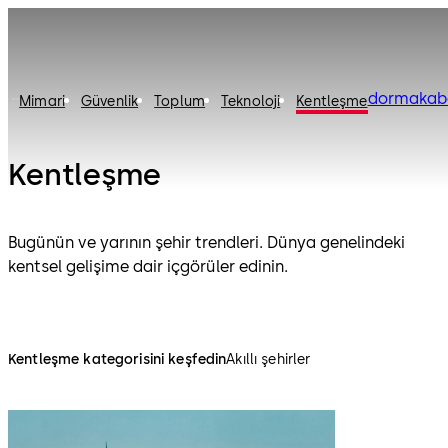
dormakab
Mimari
Güvenlik
Toplum
Teknoloji
Kentleşme
Kentleşme
Bugünün ve yarının şehir trendleri. Dünya genelindeki
kentsel gelişime dair içgörüler edinin.
Kentleşme kategorisini keşfedin
Akıllı şehirler