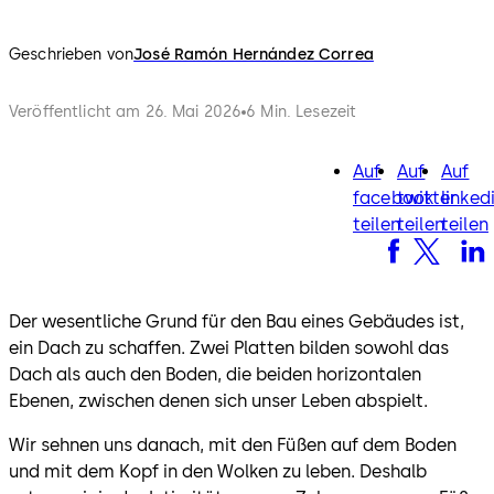
Geschrieben von
José Ramón Hernández Correa
Veröffentlicht am 26. Mai 2026
6 Min. Lesezeit
Auf
Auf
Auf
facebook
twitter
lin
facebook
twitter
linked
teilen
teilen
teilen
Der wesentliche Grund für den Bau eines Gebäudes ist,
ein Dach zu schaffen. Zwei Platten bilden sowohl das
Dach als auch den Boden, die beiden horizontalen
Ebenen, zwischen denen sich unser Leben abspielt.
Wir sehnen uns danach, mit den Füßen auf dem Boden
und mit dem Kopf in den Wolken zu leben. Deshalb